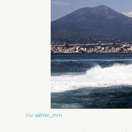
Par
admin_mrn