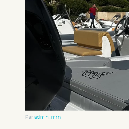
Par
admin_mrn