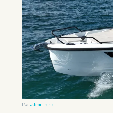
Par
admin_mrn