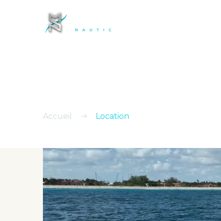
ACC
Location
Custom Excerpt
Accueil
Location