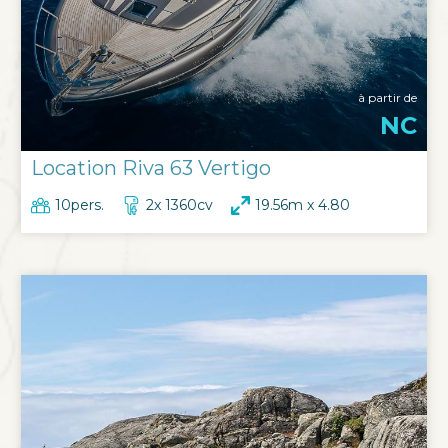
à partir de
NC
Location Riva 63 Vertigo
10pers.
2x 1360cv
19.56m x 4.80