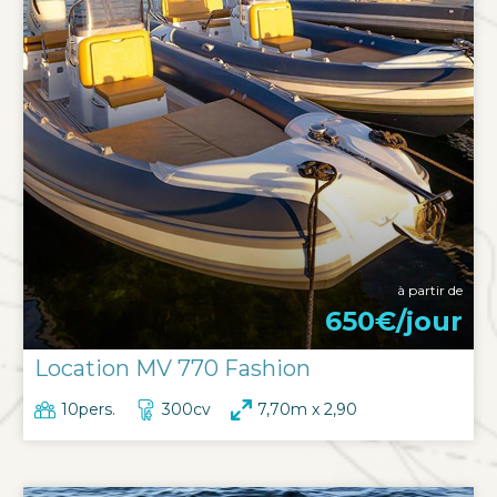
à partir de
650€/jour
Location MV 770 Fashion
10pers.
300cv
7,70m x 2,90