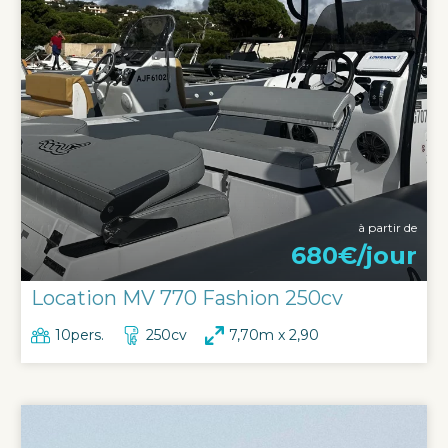
à partir de
680€/jour
Location MV 770 Fashion 250cv
10pers.
250cv
7,70m x 2,90