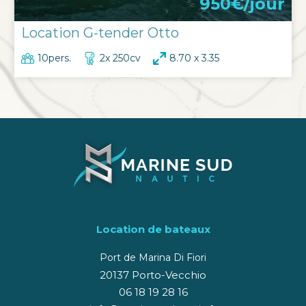
950€/jour
Location G-tender Otto
10pers.
2x 250cv
8.70 x 3.35
Location de bateaux
Port de Marina Di Fiori
20137 Porto-Vecchio
06 18 19 28 16