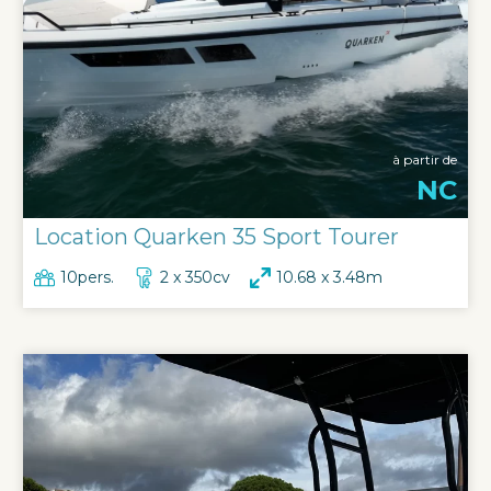
à partir de
NC
Location Quarken 35 Sport Tourer
10pers.
2 x 350cv
10.68 x 3.48m