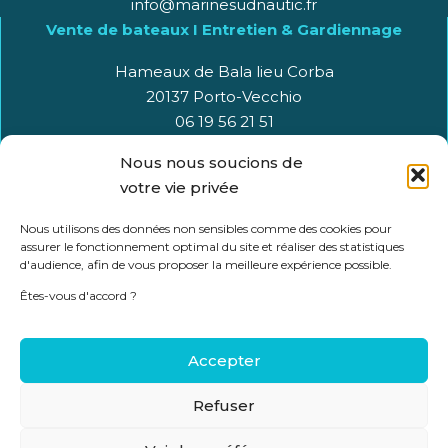
info@marinesudnautic.fr
Vente de bateaux I Entretien & Gardiennage
Hameaux de Bala lieu Corba
20137 Porto-Vecchio
06 19 56 21 51
info@marinesudnautic.fr
Nous nous soucions de
votre vie privée
Services MSN
Nous utilisons des données non sensibles comme des cookies pour
assurer le fonctionnement optimal du site et réaliser des statistiques
Vente de bateaux
d'audience, afin de vous proposer la meilleure expérience possible.
Locations de bateaux
Êtes-vous d'accord ?
Gardiennage & Hivernage
Maintenance & gestion
Accepter
Refuser
Copyright Marine Sud Nautic 2026 © Designed by :
RSK