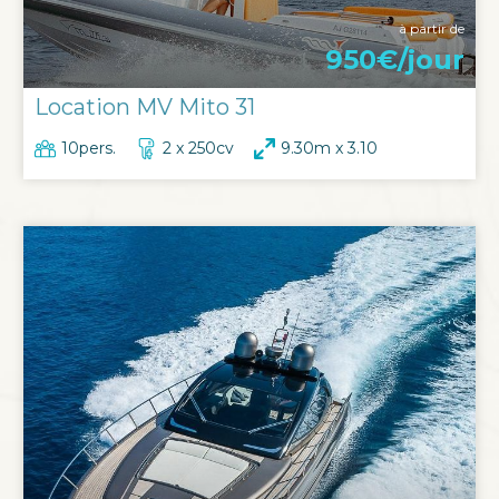
à partir de
950€/jour
Location MV Mito 31
10pers.
2 x 250cv
9.30m x 3.10